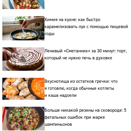
Химия на кухне: как быстро
карамелизовать лук с помощью пищевой
соды
Сайт:
Ленивый «Сметанник» за 30 минут: торт,
который не нужно печь в духовке
Адрес:
Телефон:
Вкуснотища из остатков гречки: что
я готовлю, когда обычные котлеты
и каша надоели
Больше никакой резины на сковороде: 5
фатальных ошибок при жарке
шампиньонов