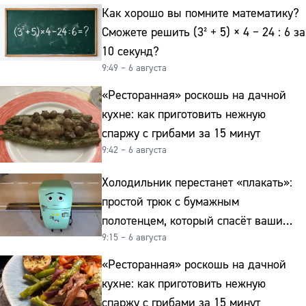
Как хорошо вы помните математику?
Сможете решить (3² + 5) × 4 − 24 : 6 за
10 секунд?
9:49 – 6 августа
«Ресторанная» роскошь на дачной
кухне: как приготовить нежную
спаржу с грибами за 15 минут
9:42 – 6 августа
Холодильник перестанет «плакать»:
простой трюк с бумажным
полотенцем, который спасёт ваши
9:15 – 6 августа
овощи от гнили
«Ресторанная» роскошь на дачной
кухне: как приготовить нежную
спаржу с грибами за 15 минут