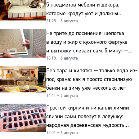
5 предметов мебели и декора,
которые крадут уют и должны
21:25 – 6 августа
отправиться на свалку прямо сейчас
Не трите до посинения: щепотка
в воду и жир с кухонного фартука
и вытяжки слезает сам: 5 минут —
18:18 – 6 августа
и сверкает как новая
Без пара и кипятка — только вода из-
под крана: как я просто стерилизую
банки на зиму уже несколько лет
14:41 – 6 августа
Простой кирпич и ни капли химии —
слизни сами полезут в ловушку:
народная деревенская мудрость
12:01 – 6 августа
реально работает