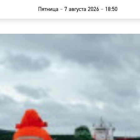
Пятница
–
7 августа 2026
–
18:50
Главная
Новости
Наши гости
Фоторепор
Погода
Курсы валю