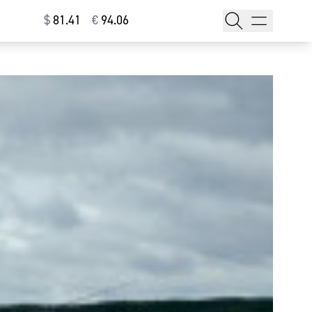
$
⁠81.41
€
⁠94.06
тажи
т