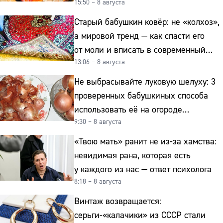
15:50 – 8 августа
копейки
Старый бабушкин ковёр: не «колхоз»,
а мировой тренд — как спасти его
от моли и вписать в современный
13:06 – 8 августа
интерьер
Не выбрасывайте луковую шелуху: 3
проверенных бабушкиных способа
использовать её на огороде
9:30 – 8 августа
и для здоровья этой зимой
«Твою мать» ранит не из-за хамства:
невидимая рана, которая есть
у каждого из нас — ответ психолога
8:18 – 8 августа
Винтаж возвращается:
серьги-«калачики» из СССР стали