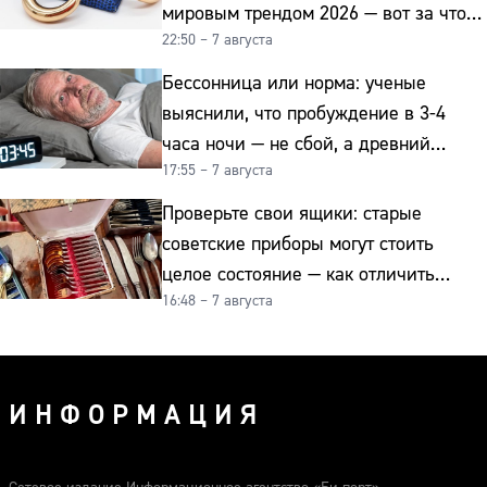
мировым трендом 2026 — вот за что
22:50 – 7 августа
их ценят ювелиры
Бессонница или норма: ученые
выяснили, что пробуждение в 3-4
часа ночи — не сбой, а древний
17:55 – 7 августа
биологический ритм
Проверьте свои ящики: старые
советские приборы могут стоить
целое состояние — как отличить
16:48 – 7 августа
подделку от мельхиора
ИНФОРМАЦИЯ