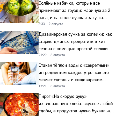
Солёные кабачки, которые все
принимают за грузди: мариную за 2
часа, и на столе лучшая закуска
8:33 – 9 августа
к картошке
Дизайнерская сумка за копейки: как
старые джинсы превратить в хит
сезона с помощью простой стежки
21:29 – 8 августа
Стакан тёплой воды с «секретным»
ингредиентом каждое утро: как это
меняет суставы и пищеварение
17:21 – 8 августа
после 50
Пирог «На скорую руку»
из вчерашнего хлеба: вкуснее любой
сдобы, а продуктов нужно буквально