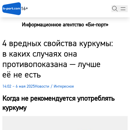
16+
Информационное агентство «Би-порт»
Главная
4 вредных свойства куркумы:
Новости
в каких случаях она
Наши гости
противопоказана — лучше
Фоторепортажи
её не есть
Погода
14:02 – 6 мая 2025
Новости
/
Интересное
Курсы валют
Когда не рекомендуется употреблять
куркуму