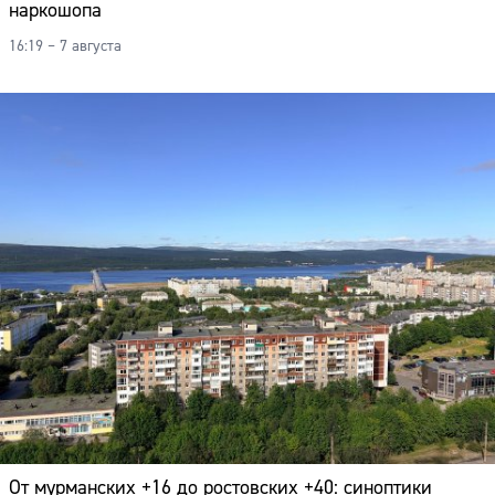
наркошопа
16:19 – 7 августа
От мурманских +16 до ростовских +40: синоптики