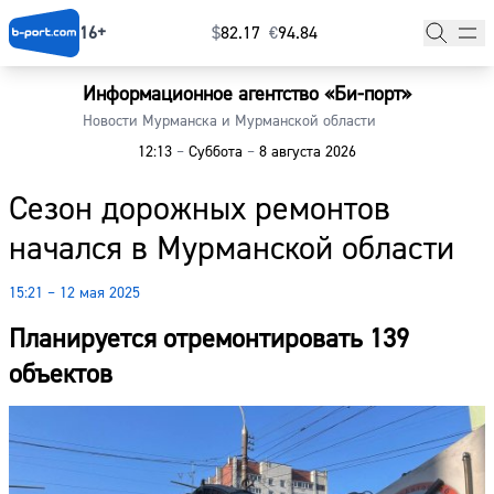
16+
$
⁠82.17
€
⁠94.84
Информационное агентство «Би-порт»
Главная
Новости Мурманска и Мурманской области
12:13
–
Суббота
–
8 августа 2026
Новости
Сезон дорожных ремонтов
Наши гости
начался в Мурманской области
Фоторепортажи
15:21 – 12 мая 2025
Погода
Планируется отремонтировать 139
Курсы валют
объектов