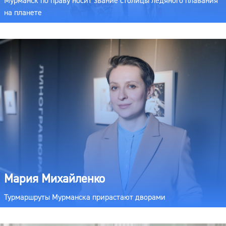
Мурманск по праву носит звание столицы ледяного плавания
на планете
Мария Михайленко
Турмаршруты Мурманска прирастают дворами