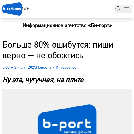
16+
Информационное агентство «Би-порт»
Главная
Больше 80% ошибутся: пиши
Новости
верно — не обожгись
Наши гости
5:00 – 3 июня 2025
Новости
/
Интересное
Фоторепортажи
Ну эта, чугунная, на плите
Погода
Курсы валют