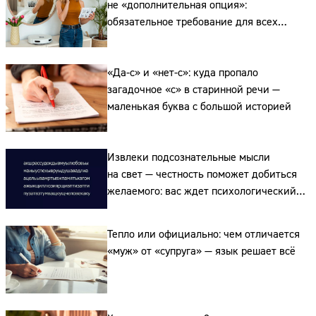
не «дополнительная опция»:
обязательное требование для всех
производителей — об изменениях
в законе рассказала эксперт Ольга
«Да-с» и «нет-с»: куда пропало
Белоус
загадочное «с» в старинной речи —
маленькая буква с большой историей
Извлеки подсознательные мысли
на свет — честность поможет добиться
желаемого: вас ждет психологический
тест
Тепло или официально: чем отличается
«муж» от «супруга» — язык решает всё
Сайт: