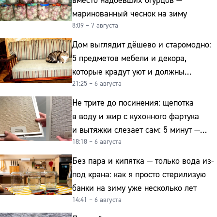
вместо надоевших огурцов —
маринованный чеснок на зиму
8:09 – 7 августа
Дом выглядит дёшево и старомодно:
5 предметов мебели и декора,
которые крадут уют и должны
21:25 – 6 августа
отправиться на свалку прямо сейчас
Не трите до посинения: щепотка
в воду и жир с кухонного фартука
и вытяжки слезает сам: 5 минут —
18:18 – 6 августа
и сверкает как новая
Без пара и кипятка — только вода из-
под крана: как я просто стерилизую
банки на зиму уже несколько лет
14:41 – 6 августа