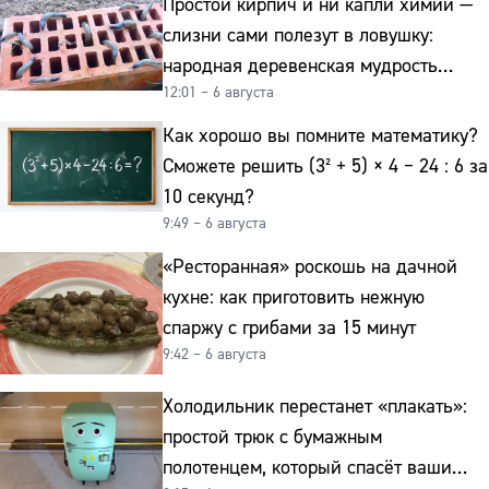
Простой кирпич и ни капли химии —
слизни сами полезут в ловушку:
народная деревенская мудрость
12:01 – 6 августа
реально работает
Как хорошо вы помните математику?
Сможете решить (3² + 5) × 4 − 24 : 6 за
10 секунд?
9:49 – 6 августа
«Ресторанная» роскошь на дачной
кухне: как приготовить нежную
спаржу с грибами за 15 минут
9:42 – 6 августа
Холодильник перестанет «плакать»:
простой трюк с бумажным
полотенцем, который спасёт ваши