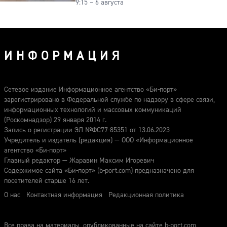
9:15 – 6 августа
овощи от гнили
ИНФОРМАЦИЯ
Сетевое издание Информационное агентство «Би-порт»
зарегистрировано в Федеральной службе по надзору в сфере связи,
информационных технологий и массовых коммуникаций
(Роскомнадзор) 29 января 2014 г.
Запись о регистрации ЭЛ №ФС77-85351 от 13.06.2023
Учредитель и издатель (редакция) — ООО «Информационное
агентство «Би-порт»
Главный редактор — Жаравин Максим Игоревич
Содержимое сайта «Би-порт» (b-port.com) предназначено для
посетителей старше 16 лет.
О нас
Контактная информация
Редакционная политика
Все права на материалы, опубликованные на сайте b-port.com,