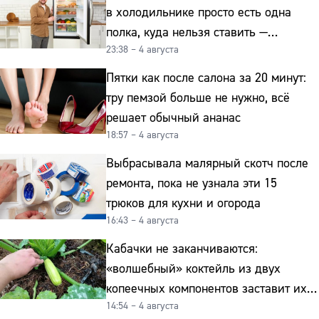
в холодильнике просто есть одна
полка, куда нельзя ставить —
23:38 – 4 августа
превращает свежие продукты
в бактериальную бомбу
Пятки как после салона за 20 минут:
тру пемзой больше не нужно, всё
решает обычный ананас
18:57 – 4 августа
Выбрасывала малярный скотч после
ремонта, пока не узнала эти 15
трюков для кухни и огорода
16:43 – 4 августа
Кабачки не заканчиваются:
«волшебный» коктейль из двух
копеечных компонентов заставит их
14:54 – 4 августа
плодоносить до самых заморозков