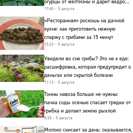
огурцы от желтизны и дарит ведро
17:40 – 5 августа
урожая
«Ресторанная» роскошь на дачной
кухне: как приготовить нежную
спаржу с грибами за 15 минут
15:23 – 5 августа
Увидели во сне грибы? Это не к еде:
расшифровка, которая предупредит о
деньгах или скрытой болезни
11:13 – 5 августа
Тонны навоза больше не нужны:
пачка соды осенью спасает грядки от
грибка и делает землю рыхлой
8:33 – 5 августа
Молоко скисает за день: оказывается,