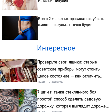
Натальи Пикулик
Всего 2 железных правила: как убрать
живот — результат точно будет
Интересное
Проверьте свои ящики: старые
советские приборы могут стоить
целое состояние — как отличить
16:48 – 7 августа
подделку от мельхиора
7 шин и тачка стеклянного боя:
простой способ сделать садовую
дорожку, которая выглядит дороже