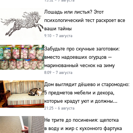
15:52 – 7 августа
гранита
Лошадь или листья? Этот
психологический тест раскроет все
ваши тайны
9:10 – 7 августа
Забудьте про скучные заготовки:
вместо надоевших огурцов —
маринованный чеснок на зиму
8:09 – 7 августа
Дом выглядит дёшево и старомодно:
5 предметов мебели и декора,
которые крадут уют и должны
21:25 – 6 августа
отправиться на свалку прямо сейчас
Не трите до посинения: щепотка
в воду и жир с кухонного фартука