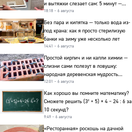
и вытяжки слезает сам: 5 минут —
18:18 – 6 августа
и сверкает как новая
Без пара и кипятка — только вода из-
под крана: как я просто стерилизую
банки на зиму уже несколько лет
14:41 – 6 августа
Простой кирпич и ни капли химии —
слизни сами полезут в ловушку:
народная деревенская мудрость
12:01 – 6 августа
реально работает
Как хорошо вы помните математику?
Сможете решить (3² + 5) × 4 − 24 : 6 за
10 секунд?
9:49 – 6 августа
«Ресторанная» роскошь на дачной