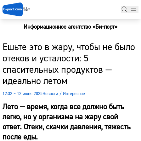
16+
Информационное агентство «Би-порт»
Главная
Ешьте это в жару, чтобы не было
Новости
отеков и усталости: 5
Наши гости
спасительных продуктов —
Фоторепортажи
идеально летом
Погода
12:32 – 12 июня 2025
Новости
/
Интересное
Курсы валют
Лето — время, когда все должно быть
легко, но у организма на жару свой
ответ. Отеки, скачки давления, тяжесть
после еды.