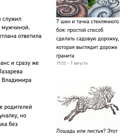
а служил
7 шин и тачка стеклянного
м мужчиной.
боя: простой способ
етлана ответила
сделать садовую дорожку,
которая выглядит дороже
гранита
анс и сразу же
15:52 – 7 августа
 Лазарева
ие Владимира
ме родителей
уналку, но
шка без
Лошадь или листья? Этот