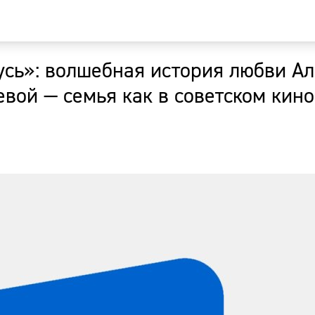
усь»: волшебная история любви А
Главная
вой — семья как в советском кино
Новости
Наши гости
Фоторепор
Погода
Курсы валю