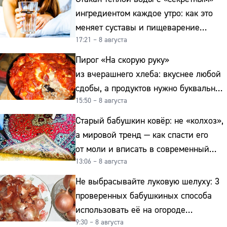
ингредиентом каждое утро: как это
меняет суставы и пищеварение
17:21 – 8 августа
после 50
Пирог «На скорую руку»
из вчерашнего хлеба: вкуснее любой
сдобы, а продуктов нужно буквально
15:50 – 8 августа
копейки
Старый бабушкин ковёр: не «колхоз»,
а мировой тренд — как спасти его
от моли и вписать в современный
13:06 – 8 августа
интерьер
Не выбрасывайте луковую шелуху: 3
проверенных бабушкиных способа
использовать её на огороде
9:30 – 8 августа
и для здоровья этой зимой