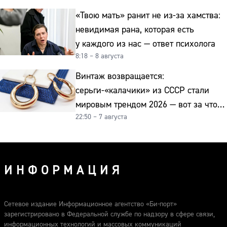
«Твою мать» ранит не из-за хамства:
невидимая рана, которая есть
у каждого из нас — ответ психолога
8:18 – 8 августа
Винтаж возвращается:
серьги-«калачики» из СССР стали
мировым трендом 2026 — вот за что
22:50 – 7 августа
их ценят ювелиры
ИНФОРМАЦИЯ
Сетевое издание Информационное агентство «Би-порт»
зарегистрировано в Федеральной службе по надзору в сфере связи,
информационных технологий и массовых коммуникаций