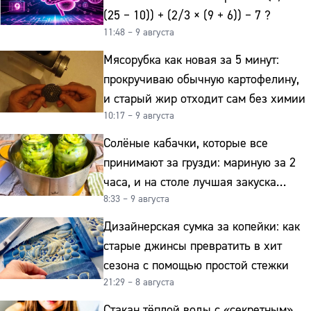
(25 − 10)) + (2/3 × (9 + 6)) − 7 ?
11:48 – 9 августа
Мясорубка как новая за 5 минут:
прокручиваю обычную картофелину,
и старый жир отходит сам без химии
10:17 – 9 августа
Солёные кабачки, которые все
принимают за грузди: мариную за 2
часа, и на столе лучшая закуска
8:33 – 9 августа
к картошке
Дизайнерская сумка за копейки: как
старые джинсы превратить в хит
сезона с помощью простой стежки
21:29 – 8 августа
Стакан тёплой воды с «секретным»