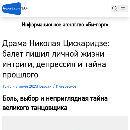
16+
Информационное агентство «Би-порт»
Главная
Драма Николая Цискаридзе:
Новости
балет лишил личной жизни —
Наши гости
интриги, депрессия и тайна
Фоторепортажи
прошлого
Погода
13:45 – 7 июля 2025
Новости
/
Интересное
Курсы валют
Боль, выбор и неприглядная тайна
великого танцовщика