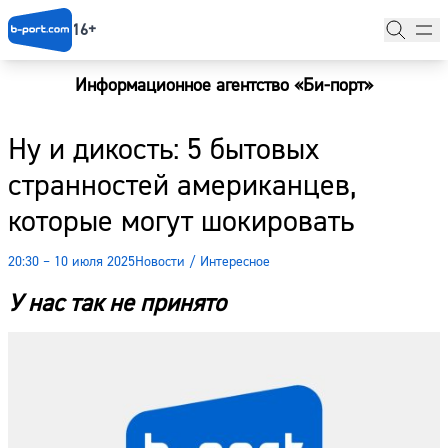
16+
Информационное агентство «Би-порт»
Главная
Ну и дикость: 5 бытовых
Новости
странностей американцев,
Наши гости
которые могут шокировать
Фоторепортажи
20:30 – 10 июля 2025
Новости
/
Интересное
Погода
У нас так не принято
Курсы валют