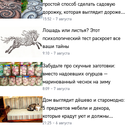
простой способ сделать садовую
дорожку, которая выглядит дороже
15:52 – 7 августа
гранита
Лошадь или листья? Этот
психологический тест раскроет все
ваши тайны
9:10 – 7 августа
Забудьте про скучные заготовки:
вместо надоевших огурцов —
маринованный чеснок на зиму
8:09 – 7 августа
Дом выглядит дёшево и старомодно:
5 предметов мебели и декора,
которые крадут уют и должны
21:25 – 6 августа
отправиться на свалку прямо сейчас