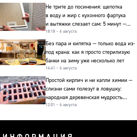
Не трите до посинения: щепотка
в воду и жир с кухонного фартука
и вытяжки слезает сам: 5 минут —
18:18 – 6 августа
и сверкает как новая
Без пара и кипятка — только вода из-
под крана: как я просто стерилизую
банки на зиму уже несколько лет
14:41 – 6 августа
Простой кирпич и ни капли химии —
слизни сами полезут в ловушку:
народная деревенская мудрость
12:01 – 6 августа
реально работает