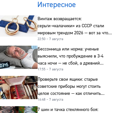
Интересное
Винтаж возвращается:
серьги-«калачики» из СССР стали
мировым трендом 2026 — вот за что
22:50 – 7 августа
их ценят ювелиры
Бессонница или норма: ученые
выяснили, что пробуждение в 3-4
часа ночи — не сбой, а древний
17:55 – 7 августа
биологический ритм
Проверьте свои ящики: старые
советские приборы могут стоить
целое состояние — как отличить
16:48 – 7 августа
подделку от мельхиора
7 шин и тачка стеклянного боя: