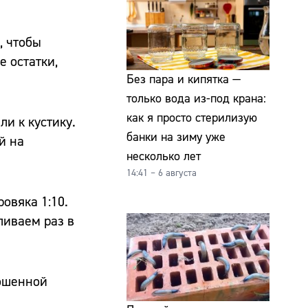
, чтобы
е остатки,
Без пара и кипятка —
только вода из-под крана:
как я просто стерилизую
ли к кустику.
банки на зиму уже
й на
несколько лет
14:41 – 6 августа
овяка 1:10.
ливаем раз в
кошенной