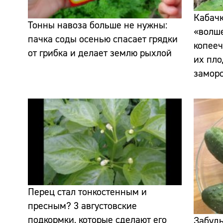
Кабачк
Тонны навоза больше не нужны:
«волше
пачка соды осенью спасает грядки
копееч
от грибка и делает землю рыхлой
их пло
замор
Перец стал тонкостенным и
пресным? 3 августовские
подкормки, которые сделают его
Забудь