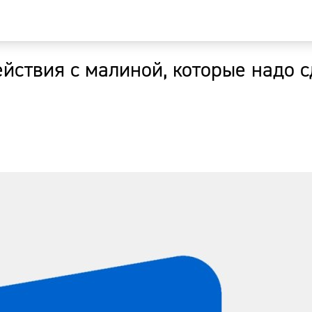
ействия с малиной, которые надо 
Главная
Новости
Наши гости
Фоторепор
Погода
Курсы валю