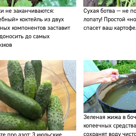
и не заканчиваются:
Сухая ботва — не п
бный» коктейль из двух
лопату! Простой «но
ных компонентов заставит
спасет ваш картофе
доносить до самых
озков
Сайт:
Адрес:
Телефон:
Зеленая жижа в боч
копеечных средства
сохранят воду чист
те про азот: 3 июльские