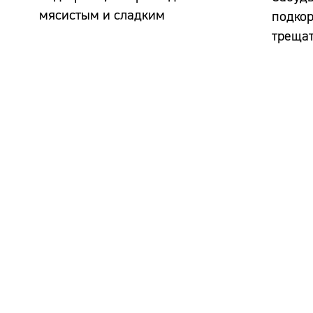
мясистым и сладким
подкор
треща