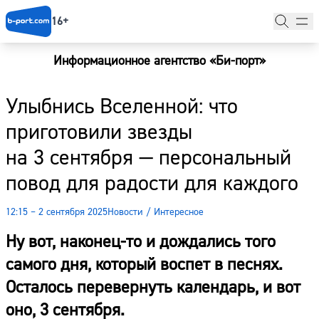
16+
Информационное агентство «Би-порт»
Главная
Улыбнись Вселенной: что
Новости
приготовили звезды
Наши гости
на 3 сентября — персональный
Фоторепортажи
повод для радости для каждого
Погода
12:15 – 2 сентября 2025
Новости
/
Интересное
Курсы валют
Ну вот, наконец-то и дождались того
самого дня, который воспет в песнях.
Осталось перевернуть календарь, и вот
оно, 3 сентября.