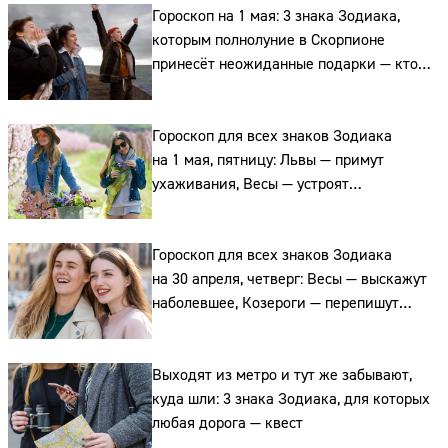
Гороскоп на 1 мая: 3 знака Зодиака,
которым полнолуние в Скорпионе
принесёт неожиданные подарки — кто
эти счастливчики
Гороскоп для всех знаков Зодиака
на 1 мая, пятницу: Львы — примут
ухаживания, Весы — устроят
романтический ужин, а Водолеи —
согласятся на приглашение
Гороскоп для всех знаков Зодиака
на 30 апреля, четверг: Весы — выскажут
наболевшее, Козероги — перепишут
планы, а Рыбы — смоют тревогу водой
Выходят из метро и тут же забывают,
куда шли: 3 знака Зодиака, для которых
любая дорога — квест