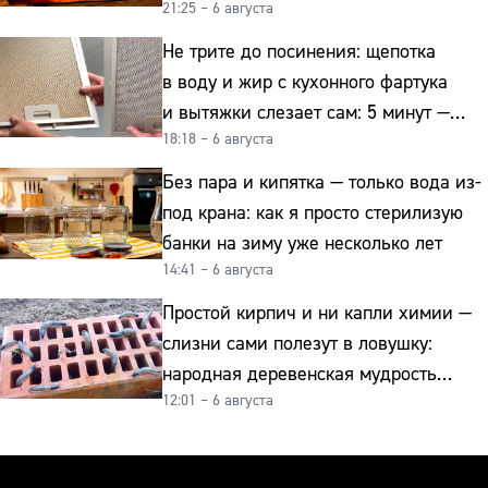
21:25 – 6 августа
отправиться на свалку прямо сейчас
Не трите до посинения: щепотка
в воду и жир с кухонного фартука
и вытяжки слезает сам: 5 минут —
18:18 – 6 августа
и сверкает как новая
Без пара и кипятка — только вода из-
под крана: как я просто стерилизую
банки на зиму уже несколько лет
14:41 – 6 августа
Простой кирпич и ни капли химии —
слизни сами полезут в ловушку:
народная деревенская мудрость
12:01 – 6 августа
реально работает