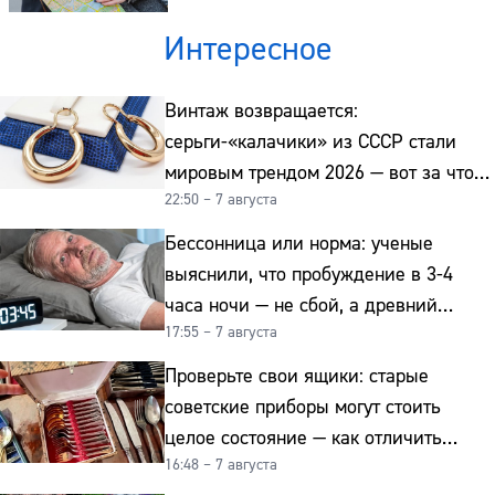
Интересное
Винтаж возвращается:
серьги-«калачики» из СССР стали
мировым трендом 2026 — вот за что
22:50 – 7 августа
их ценят ювелиры
Бессонница или норма: ученые
выяснили, что пробуждение в 3-4
часа ночи — не сбой, а древний
17:55 – 7 августа
биологический ритм
Проверьте свои ящики: старые
советские приборы могут стоить
целое состояние — как отличить
16:48 – 7 августа
подделку от мельхиора