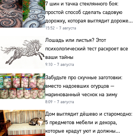
7 шин и тачка стеклянного боя:
простой способ сделать садовую
дорожку, которая выглядит дороже
15:52 – 7 августа
гранита
Лошадь или листья? Этот
психологический тест раскроет все
ваши тайны
9:10 – 7 августа
Забудьте про скучные заготовки:
вместо надоевших огурцов —
маринованный чеснок на зиму
8:09 – 7 августа
Дом выглядит дёшево и старомодно:
5 предметов мебели и декора,
которые крадут уют и должны