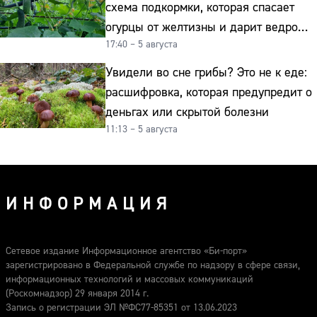
схема подкормки, которая спасает
огурцы от желтизны и дарит ведро
17:40 – 5 августа
урожая
Увидели во сне грибы? Это не к еде:
расшифровка, которая предупредит о
деньгах или скрытой болезни
11:13 – 5 августа
ИНФОРМАЦИЯ
Сетевое издание Информационное агентство «Би-порт»
зарегистрировано в Федеральной службе по надзору в сфере связи,
информационных технологий и массовых коммуникаций
(Роскомнадзор) 29 января 2014 г.
Запись о регистрации ЭЛ №ФС77-85351 от 13.06.2023