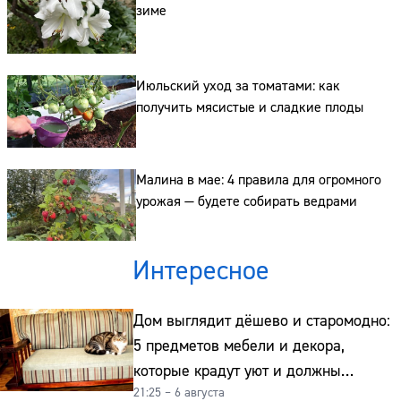
зиме
Июльский уход за томатами: как
получить мясистые и сладкие плоды
Малина в мае: 4 правила для огромного
урожая — будете собирать ведрами
Интересное
Дом выглядит дёшево и старомодно:
5 предметов мебели и декора,
которые крадут уют и должны
21:25 – 6 августа
отправиться на свалку прямо сейчас