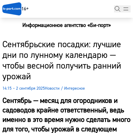
16+
Информационное агентство «Би-порт»
Главная
Сентябрьские посадки: лучшие
Новости
дни по лунному календарю —
Наши гости
чтобы весной получить ранний
Фоторепортажи
урожай
Погода
14:15 – 2 сентября 2025
Новости
/
Интересное
Курсы валют
Сентябрь — месяц для огородников и
садоводов крайне ответственный, ведь
именно в это время нужно сделать много
для того, чтобы урожай в следующем