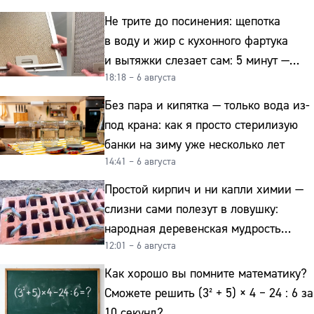
Не трите до посинения: щепотка
в воду и жир с кухонного фартука
и вытяжки слезает сам: 5 минут —
18:18 – 6 августа
и сверкает как новая
Без пара и кипятка — только вода из-
под крана: как я просто стерилизую
банки на зиму уже несколько лет
14:41 – 6 августа
Простой кирпич и ни капли химии —
слизни сами полезут в ловушку:
народная деревенская мудрость
12:01 – 6 августа
реально работает
Как хорошо вы помните математику?
Сможете решить (3² + 5) × 4 − 24 : 6 за
10 секунд?