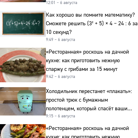
12:01 – 6 августа
реально работает
Как хорошо вы помните математику?
Сможете решить (3² + 5) × 4 − 24 : 6 за
10 секунд?
9:49 – 6 августа
«Ресторанная» роскошь на дачной
кухне: как приготовить нежную
спаржу с грибами за 15 минут
9:42 – 6 августа
Холодильник перестанет «плакать»:
простой трюк с бумажным
полотенцем, который спасёт ваши
9:15 – 6 августа
овощи от гнили
«Ресторанная» роскошь на дачной
кухне: как приготовить нежную