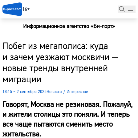
16+
Информационное агентство «Би-порт»
Главная
Побег из мегаполиса: куда
Новости
и зачем уезжают москвичи —
Наши гости
новые тренды внутренней
Фоторепортажи
миграции
Погода
18:15 – 2 сентября 2025
Новости
/
Интересное
Курсы валют
Говорят, Москва не резиновая. Пожалуй,
и жители столицы это поняли. И теперь
все чаще пытаются сменить место
жительства.