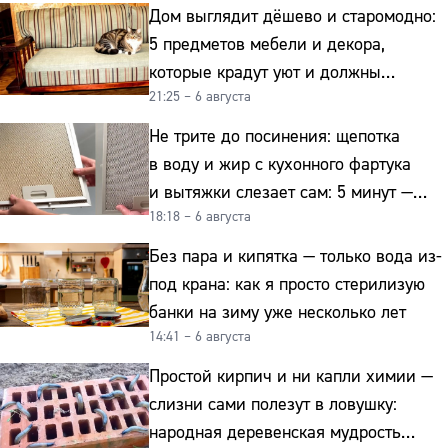
Дом выглядит дёшево и старомодно:
5 предметов мебели и декора,
которые крадут уют и должны
21:25 – 6 августа
отправиться на свалку прямо сейчас
Не трите до посинения: щепотка
в воду и жир с кухонного фартука
и вытяжки слезает сам: 5 минут —
18:18 – 6 августа
и сверкает как новая
Без пара и кипятка — только вода из-
под крана: как я просто стерилизую
банки на зиму уже несколько лет
14:41 – 6 августа
Простой кирпич и ни капли химии —
слизни сами полезут в ловушку:
народная деревенская мудрость