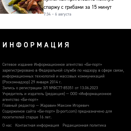
спаржу с грибами за 15 минут
7:34 – 6 августа
ИНФОРМАЦИЯ
Сетевое издание Информационное агентство «Би-порт»
зарегистрировано в Федеральной службе по надзору в сфере связи,
информационных технологий и массовых коммуникаций
(Роскомнадзор) 29 января 2014 г.
Запись о регистрации ЭЛ №ФС77-85351 от 13.06.2023
Учредитель и издатель (редакция) — ООО «Информационное
агентство «Би-порт»
Главный редактор — Жаравин Максим Игоревич
Содержимое сайта «Би-порт» (b-port.com) предназначено для
посетителей старше 16 лет.
О нас
Контактная информация
Редакционная политика