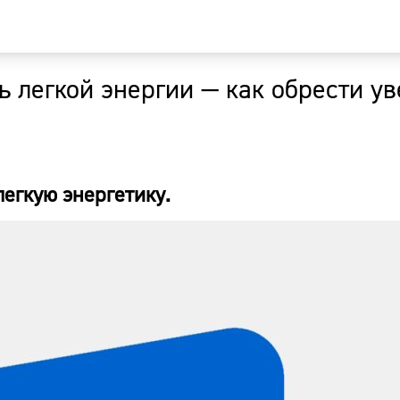
ь легкой энергии — как обрести у
Главная
Новости
легкую энергетику.
Наши гости
Фоторепор
Погода
Курсы валю