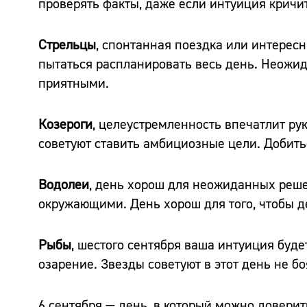
проверять факты, даже если интуиция кричит 
Стрельцы
, спонтанная поездка или интересн
пытаться распланировать весь день. Неожида
приятными.
Козероги
, целеустремленность впечатлит ру
советуют ставить амбициозные цели. Добить
Водолеи
, день хорош для неожиданных реш
окружающими. День хорош для того, чтобы д
Рыбы
, шестого сентября ваша интуиция буде
озарение. Звезды советуют в этот день не бо
6 сентября — день, в который можно доверить