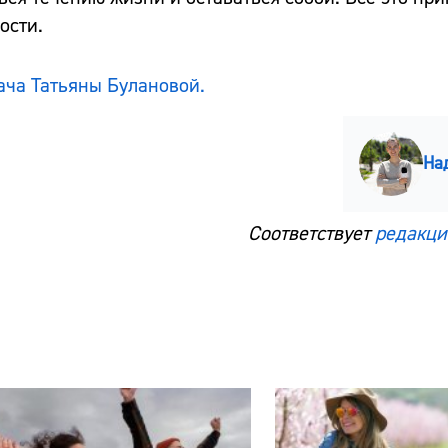
ости.
ача Татьяны Булановой.
На
Соответствует
редакци