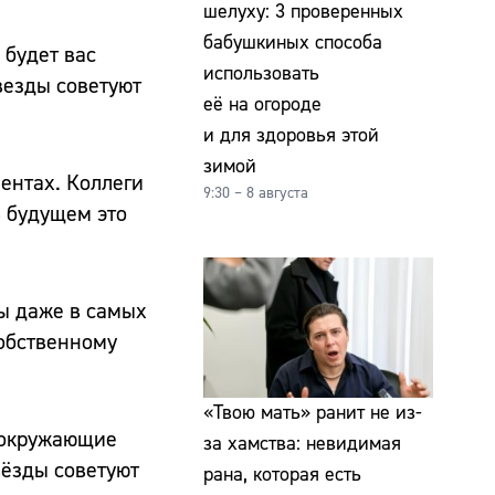
шелуху: 3 проверенных
бабушкиных способа
 будет вас
использовать
везды советуют
её на огороде
и для здоровья этой
зимой
ментах. Коллеги
9:30 – 8 августа
В будущем это
лы даже в самых
собственному
«Твою мать» ранит не из-
и окружающие
за хамства: невидимая
вёзды советуют
рана, которая есть