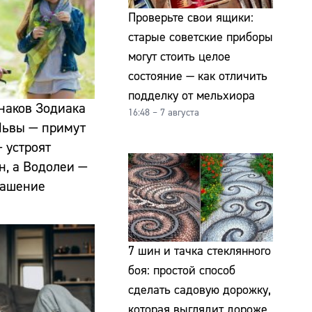
Проверьте свои ящики:
старые советские приборы
могут стоить целое
состояние — как отличить
подделку от мельхиора
знаков Зодиака
16:48 – 7 августа
 Львы — примут
 устроят
н, а Водолеи —
лашение
7 шин и тачка стеклянного
боя: простой способ
сделать садовую дорожку,
которая выглядит дороже