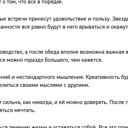
о том, что всё в порядке.
ые встречи принесут удовольствие и пользу. Звезд
нности все равно будут в него врываться и окажут
ководство, а после обеда вполне возможна важная 
Сайт:
ся можно гораздо большего, чем кажется.
Адрес:
ений и нестандартного мышления. Креативность бу
Телефон:
елиться своими мыслями с другими.
т сильна, как никогда, и ей можно доверять. После
яться мечтать.
ся течению жизни и оставаться собой. Все это прин