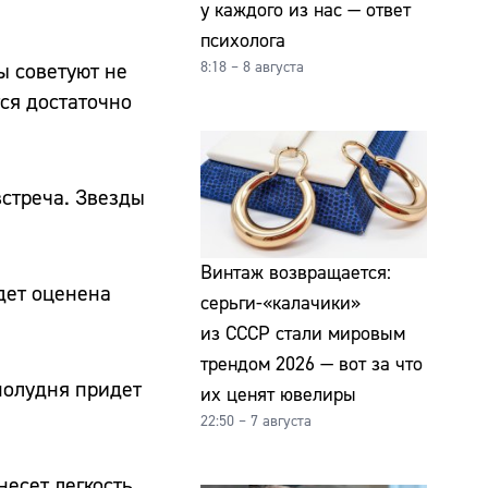
у каждого из нас — ответ
психолога
ы советуют не
8:18 – 8 августа
ся достаточно
встреча. Звезды
Винтаж возвращается:
дет оценена
серьги-«калачики»
из СССР стали мировым
трендом 2026 — вот за что
 полудня придет
их ценят ювелиры
22:50 – 7 августа
есет легкость,