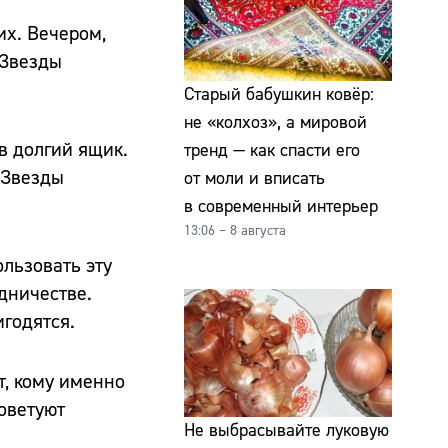
их. Вечером,
 Звезды
Старый бабушкин ковёр:
не «колхоз», а мировой
 в долгий ящик.
тренд — как спасти его
 Звезды
от моли и вписать
в современный интерьер
13:06 – 8 августа
ользовать эту
дничестве.
игодятся.
т, кому именно
оветуют
Не выбрасывайте луковую