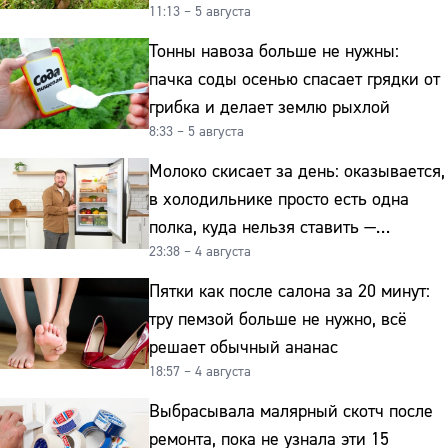
11:13 – 5 августа
Тонны навоза больше не нужны:
пачка соды осенью спасает грядки от
грибка и делает землю рыхлой
8:33 – 5 августа
Молоко скисает за день: оказывается,
в холодильнике просто есть одна
полка, куда нельзя ставить —
23:38 – 4 августа
превращает свежие продукты
в бактериальную бомбу
Пятки как после салона за 20 минут:
тру пемзой больше не нужно, всё
решает обычный ананас
18:57 – 4 августа
Выбрасывала малярный скотч после
ремонта, пока не узнала эти 15