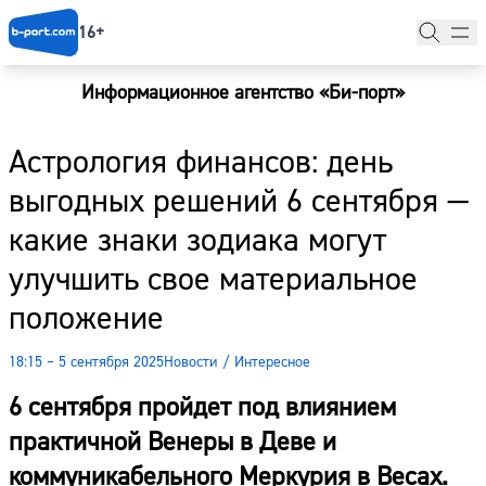
16+
Информационное агентство «Би-порт»
Главная
Астрология финансов: день
Новости
выгодных решений 6 сентября —
Наши гости
какие знаки зодиака могут
Фоторепортажи
улучшить свое материальное
Погода
положение
Курсы валют
18:15 – 5 сентября 2025
Новости
/
Интересное
6 сентября пройдет под влиянием
практичной Венеры в Деве и
коммуникабельного Меркурия в Весах.