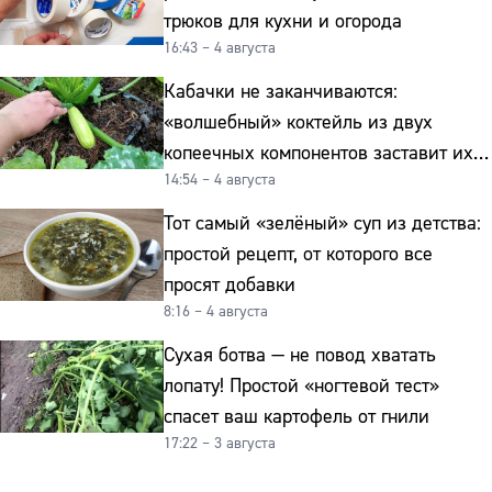
трюков для кухни и огорода
16:43 – 4 августа
Кабачки не заканчиваются:
«волшебный» коктейль из двух
копеечных компонентов заставит их
14:54 – 4 августа
плодоносить до самых заморозков
Тот самый «зелёный» суп из детства:
простой рецепт, от которого все
просят добавки
8:16 – 4 августа
Сухая ботва — не повод хватать
лопату! Простой «ногтевой тест»
спасет ваш картофель от гнили
17:22 – 3 августа