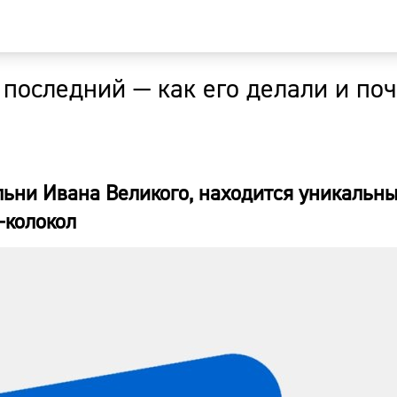
 последний — как его делали и по
Главная
Новости
льни Ивана Великого, находится уникальн
Наши гости
-колокол
Фоторепор
Погода
Курсы валю