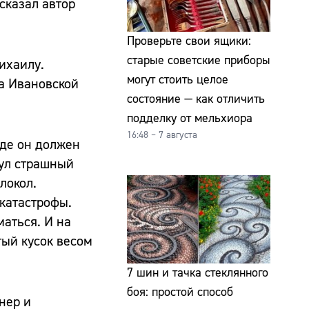
сказал автор
Проверьте свои ящики:
старые советские приборы
ихаилу.
могут стоить целое
на Ивановской
состояние — как отличить
подделку от мельхиора
16:48 – 7 августа
где он должен
нул страшный
локол.
 катастрофы.
аться. И на
тый кусок весом
7 шин и тачка стеклянного
боя: простой способ
нер и