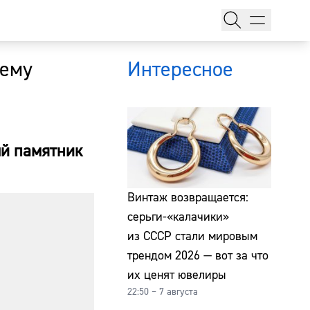
чему
Интересное
ый памятник
тажи
Винтаж возвращается:
серьги-«калачики»
из СССР стали мировым
т
трендом 2026 — вот за что
их ценят ювелиры
22:50 – 7 августа