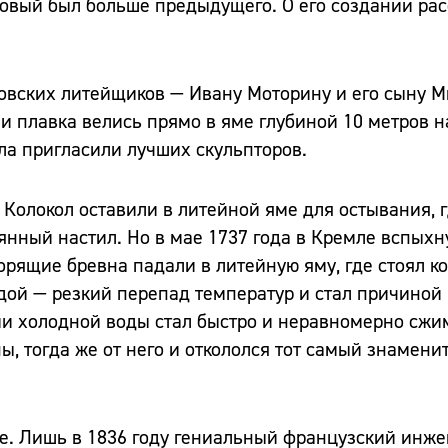
новый был больше предыдущего. О его создании рас
овских литейщиков — Ивану Моторину и его сыну М
 и плавка велись прямо в яме глубиной 10 метров 
ла пригласили лучших скульпторов.
 Колокол оставили в литейной яме для остывания, 
янный настил. Но в мае 1737 года в Кремле вспых
орящие бревна падали в литейную яму, где стоял ко
дой — резкий перепад температур и стал причиной
и холодной воды стал быстро и неравномерно сжим
, тогда же от него и откололся тот самый знамени
ле. Лишь в 1836 году гениальный французский инже