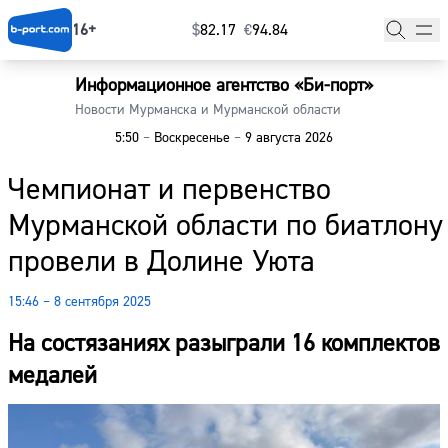
16+
$
⁠82.17
€
⁠94.84
Информационное агентство «Би-порт»
Главная
Новости Мурманска и Мурманской области
5:50
–
Воскресенье
–
9 августа 2026
Новости
Чемпионат и первенство
Наши гости
Мурманской области по биатлону
Фоторепортажи
провели в Долине Уюта
Погода
15:46 – 8 сентября 2025
Курсы валют
На состязаниях разыграли 16 комплектов
медалей