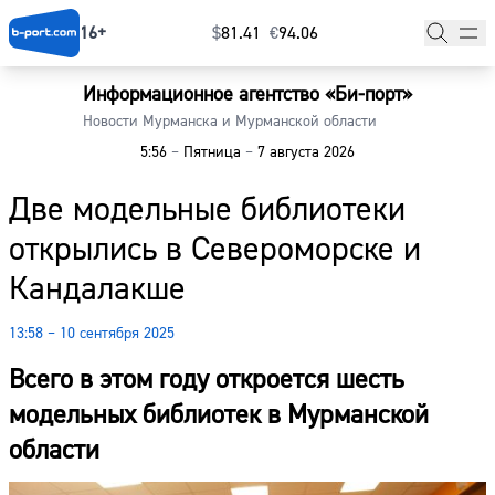
16+
$
⁠81.41
€
⁠94.06
Информационное агентство «Би-порт»
Главная
Новости Мурманска и Мурманской области
5:56
–
Пятница
–
7 августа 2026
Новости
Две модельные библиотеки
Наши гости
открылись в Североморске и
Фоторепортажи
Кандалакше
Погода
13:58 – 10 сентября 2025
Курсы валют
Всего в этом году откроется шесть
модельных библиотек в Мурманской
области