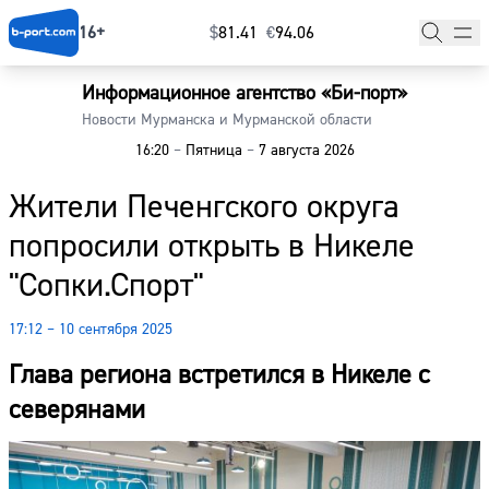
16+
$
⁠81.41
€
⁠94.06
Информационное агентство «Би-порт»
Главная
Новости Мурманска и Мурманской области
16:20
–
Пятница
–
7 августа 2026
Новости
Жители Печенгского округа
Наши гости
попросили открыть в Никеле
Фоторепортажи
"Сопки.Спорт"
Погода
17:12 – 10 сентября 2025
Курсы валют
Глава региона встретился в Никеле с
северянами