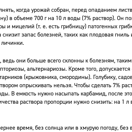
нять, когда урожай собран, перед опаданием лист
у) в объеме 700 г на 10 л воды (7% раствор). Он п
 и мицелий (т. е. есть грибницу) патогенных грибк
низит запас болезней, таких как плодовая гниль 
 личинки.
 ведь они больше всего склонны к болезням, таким
епториозы, альтернариозы. Кроме того, допускается
тарников (крыжовника, смородины). Голубику, садо
твором опрыскивать нельзя. Чтобы сделать 7% ра
воды. В емкость нужно насыпать карбамид, после эт
ичества раствора пропорции нужно снизить: на 1 л 
ернее время, без солнца или в хмурую погоду, без 