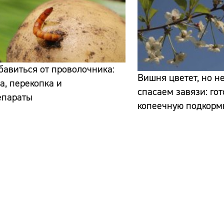
бавиться от проволочника:
Вишня цветет, но н
а, перекопка и
спасаем завязи: го
епараты
копеечную подкорм