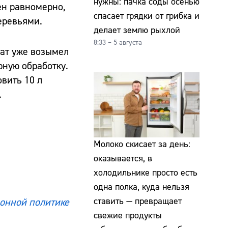
нужны: пачка соды осенью
ен равномерно,
спасает грядки от грибка и
еревьями.
делает землю рыхлой
8:33 – 5 августа
рат уже возымел
рную обработку.
вить 10 л
.
Молоко скисает за день:
оказывается, в
холодильнике просто есть
одна полка, куда нельзя
ставить — превращает
онной политике
свежие продукты