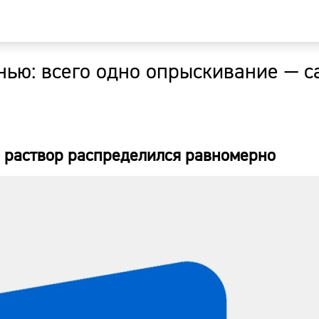
нью: всего одно опрыскивание — 
Главная
Новости
ы раствор распределился равномерно
Наши гости
Фоторепор
Погода
Курсы валю