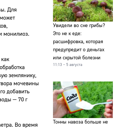
вы. Для
оможет
ов,
Увидели во сне грибы?
и монилиоз.
Это не к еде:
расшифровка, которая
предупредит о деньгах
или скрытой болезни
 как
11:13 – 5 августа
 обработка
вую землянику,
створа мочевины
ого добавить
воды — 70 г
Тонны навоза больше не
ветра. Во время