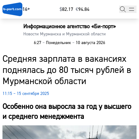
16+
$
⁠82.17
€
⁠94.84
Информационное агентство «Би-порт»
Главная
Новости Мурманска и Мурманской области
6:27
–
Понедельник
–
10 августа 2026
Новости
Средняя зарплата в вакансиях
Наши гости
поднялась до 80 тысяч рублей в
Фоторепортажи
Мурманской области
Погода
11:15 – 15 сентября 2025
Курсы валют
Особенно она выросла за год у высшего
и среднего менеджмента