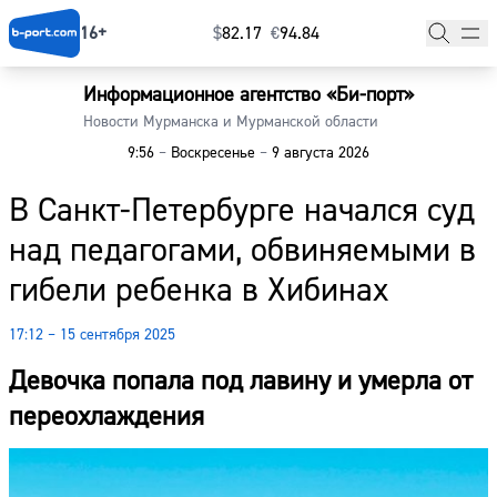
16+
$
⁠82.17
€
⁠94.84
Информационное агентство «Би-порт»
Главная
Новости Мурманска и Мурманской области
9:56
–
Воскресенье
–
9 августа 2026
Новости
В Санкт-Петербурге начался суд
Наши гости
над педагогами, обвиняемыми в
Фоторепортажи
гибели ребенка в Хибинах
Погода
17:12 – 15 сентября 2025
Курсы валют
Девочка попала под лавину и умерла от
переохлаждения