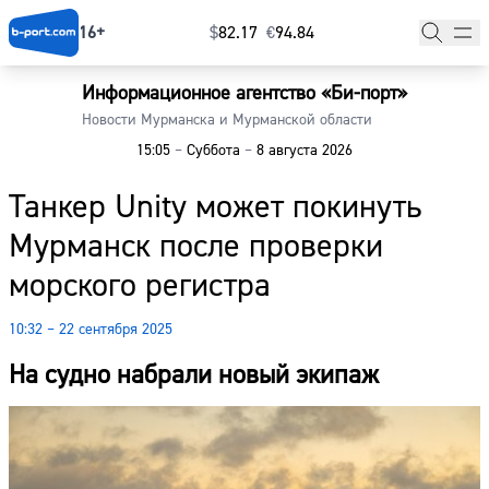
16+
$
⁠82.17
€
⁠94.84
Информационное агентство «Би-порт»
Главная
Новости Мурманска и Мурманской области
15:05
–
Суббота
–
8 августа 2026
Новости
Танкер Unity может покинуть
Наши гости
Мурманск после проверки
Фоторепортажи
морского регистра
Погода
10:32 – 22 сентября 2025
Курсы валют
На судно набрали новый экипаж