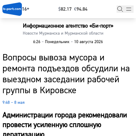
16+
$
⁠82.17
€
⁠94.84
Информационное агентство «Би-порт»
Главная
Новости Мурманска и Мурманской области
6:26
–
Понедельник
–
10 августа 2026
Новости
Вопросы вывоза мусора и
Наши гости
ремонта подъездов обсудили на
Фоторепортажи
выездном заседании рабочей
Погода
группы в Кировске
Курсы валют
9:48 – 8 мая
Администрации города рекомендовали
провести усиленную сплошную
дератизацию