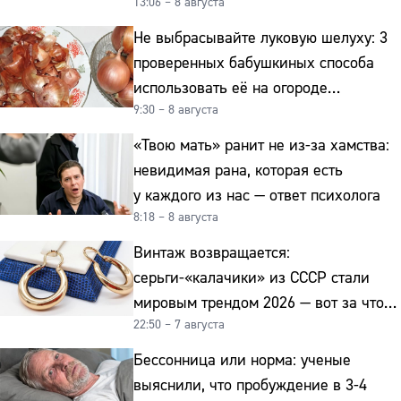
13:06 – 8 августа
интерьер
Не выбрасывайте луковую шелуху: 3
проверенных бабушкиных способа
использовать её на огороде
9:30 – 8 августа
и для здоровья этой зимой
«Твою мать» ранит не из-за хамства:
невидимая рана, которая есть
у каждого из нас — ответ психолога
8:18 – 8 августа
Винтаж возвращается:
серьги-«калачики» из СССР стали
мировым трендом 2026 — вот за что
22:50 – 7 августа
их ценят ювелиры
Бессонница или норма: ученые
выяснили, что пробуждение в 3-4