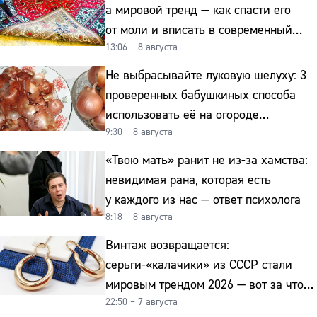
а мировой тренд — как спасти его
от моли и вписать в современный
13:06 – 8 августа
интерьер
Не выбрасывайте луковую шелуху: 3
проверенных бабушкиных способа
использовать её на огороде
9:30 – 8 августа
и для здоровья этой зимой
«Твою мать» ранит не из-за хамства:
невидимая рана, которая есть
у каждого из нас — ответ психолога
8:18 – 8 августа
Винтаж возвращается:
серьги-«калачики» из СССР стали
мировым трендом 2026 — вот за что
22:50 – 7 августа
их ценят ювелиры