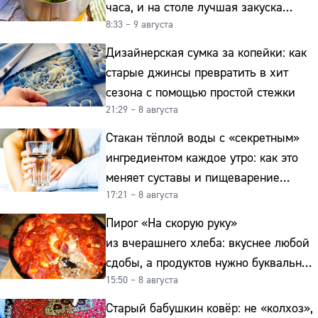
часа, и на столе лучшая закуска
8:33 – 9 августа
к картошке
Дизайнерская сумка за копейки: как
старые джинсы превратить в хит
сезона с помощью простой стежки
21:29 – 8 августа
Стакан тёплой воды с «секретным»
ингредиентом каждое утро: как это
меняет суставы и пищеварение
17:21 – 8 августа
после 50
Пирог «На скорую руку»
из вчерашнего хлеба: вкуснее любой
сдобы, а продуктов нужно буквально
15:50 – 8 августа
копейки
Старый бабушкин ковёр: не «колхоз»,