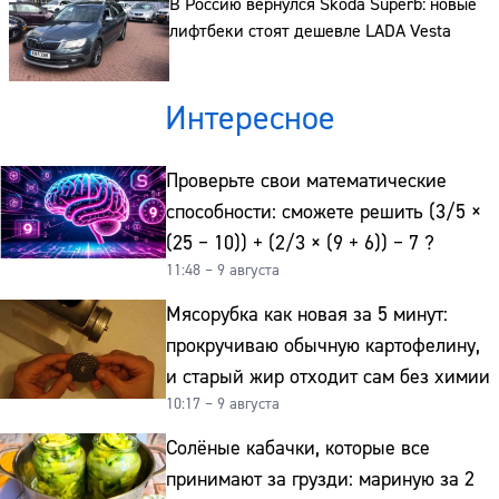
В Россию вернулся Skoda Superb: новые
лифтбеки стоят дешевле LADA Vesta
Интересное
Проверьте свои математические
способности: сможете решить (3/5 ×
(25 − 10)) + (2/3 × (9 + 6)) − 7 ?
11:48 – 9 августа
Мясорубка как новая за 5 минут:
прокручиваю обычную картофелину,
и старый жир отходит сам без химии
10:17 – 9 августа
Солёные кабачки, которые все
принимают за грузди: мариную за 2