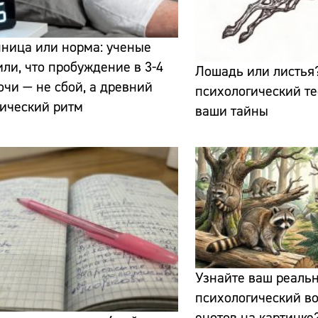
ница или норма: ученые
ли, что пробуждение в 3-4
Лошадь или листья?
очи — не сбой, а древний
психологический те
ический ритм
ваши тайны
Сайт:
Адрес:
Телефон:
Узнайте ваш реаль
психологический во
енотов на картинке