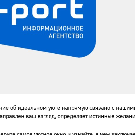
ение об идеальном уюте напрямую связано с наши
направлен ваш взгляд, определяет истинные желани
ерите самое уютное окно и узнайте, в чем заключа