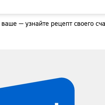
 ваше — узнайте рецепт своего сч
Главная
Новости
Наши гости
Фоторепор
Погода
Курсы валю