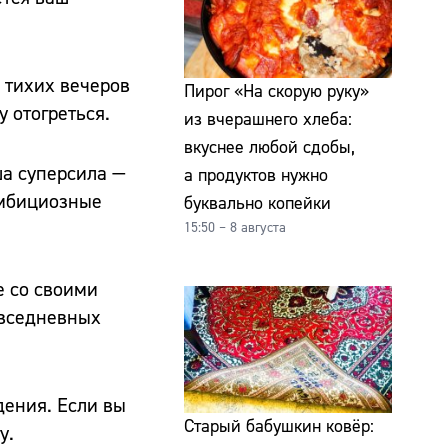
 тихих вечеров
Пирог «На скорую руку»
 отогреться.
из вчерашнего хлеба:
вкуснее любой сдобы,
ша суперсила —
а продуктов нужно
амбициозные
буквально копейки
15:50 – 8 августа
е со своими
овседневных
дения. Если вы
Старый бабушкин ковёр:
у.