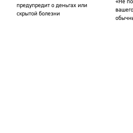
«Не по
предупредит о деньгах или
вашего
скрытой болезни
обычны