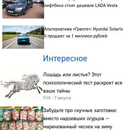
лифтбеки стоят дешевле LADA Vesta
Альтернатива «Гранте»: Hyundai Solaris
II продают за 1 миллион рублей
Интересное
Лошадь или листья? Этот
психологический тест раскроет все
ваши тайны
9:10 – 7 августа
Забудьте про скучные заготовки:
вместо надоевших огурцов —
маринованный чеснок на зиму