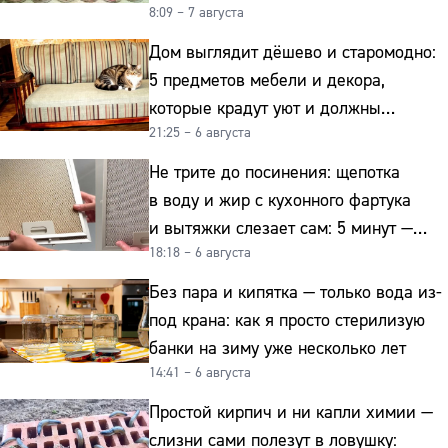
8:09 – 7 августа
Дом выглядит дёшево и старомодно:
5 предметов мебели и декора,
которые крадут уют и должны
21:25 – 6 августа
отправиться на свалку прямо сейчас
Не трите до посинения: щепотка
в воду и жир с кухонного фартука
и вытяжки слезает сам: 5 минут —
18:18 – 6 августа
и сверкает как новая
Без пара и кипятка — только вода из-
под крана: как я просто стерилизую
банки на зиму уже несколько лет
14:41 – 6 августа
Простой кирпич и ни капли химии —
слизни сами полезут в ловушку: