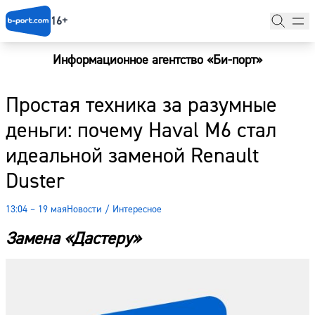
16+
Информационное агентство «Би-порт»
Главная
Простая техника за разумные
Новости
деньги: почему Haval M6 стал
Наши гости
идеальной заменой Renault
Фоторепортажи
Duster
Погода
13:04 – 19 мая
Новости
/
Интересное
Курсы валют
Замена «Дастеру»