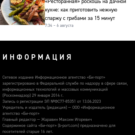
«Ресторанная» роскошь на дачной
кухне: как приготовить нежную
спаржу с грибами за 15 минут
7:34 – 6 августа
ИНФОРМАЦИЯ
Сетевое издание Информационное агентство «Би-порт»
зарегистрировано в Федеральной службе по надзору в сфере связи,
информационных технологий и массовых коммуникаций
(Роскомнадзор) 29 января 2014 г.
Запись о регистрации ЭЛ №ФС77-85351 от 13.06.2023
Учредитель и издатель (редакция) — ООО «Информационное
агентство «Би-порт»
Главный редактор — Жаравин Максим Игоревич
Содержимое сайта «Би-порт» (b-port.com) предназначено для
посетителей старше 16 лет.