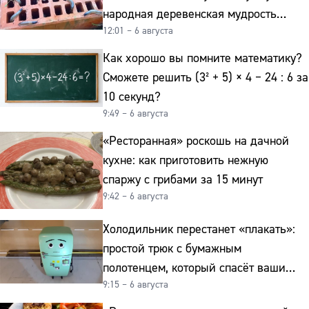
народная деревенская мудрость
12:01 – 6 августа
реально работает
Как хорошо вы помните математику?
Сможете решить (3² + 5) × 4 − 24 : 6 за
10 секунд?
9:49 – 6 августа
«Ресторанная» роскошь на дачной
кухне: как приготовить нежную
спаржу с грибами за 15 минут
9:42 – 6 августа
Холодильник перестанет «плакать»:
простой трюк с бумажным
полотенцем, который спасёт ваши
9:15 – 6 августа
овощи от гнили