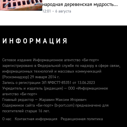
народная деревенская мудрость
12:01 – 6 августа
реально работает
ИНФОРМАЦИЯ
Сетевое издание Информационное агентство «Би-порт»
зарегистрировано в Федеральной службе по надзору в сфере связи,
информационных технологий и массовых коммуникаций
(Роскомнадзор) 29 января 2014 г.
Запись о регистрации ЭЛ №ФС77-85351 от 13.06.2023
Учредитель и издатель (редакция) — ООО «Информационное
агентство «Би-порт»
Главный редактор — Жаравин Максим Игоревич
Содержимое сайта «Би-порт» (b-port.com) предназначено для
посетителей старше 16 лет.
О нас
Контактная информация
Редакционная политика