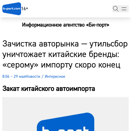
16+
Информационное агентство «Би-порт»
Главная
Зачистка авторынка — утильсбор
Новости
уничтожает китайские бренды:
Наши гости
«серому» импорту скоро конец
Фоторепортажи
8:06 – 29 мая
Новости
/
Интересное
Погода
Закат китайского автоимпорта
Курсы валют