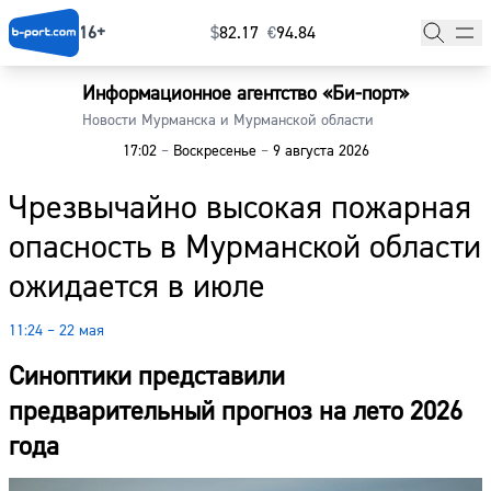
16+
$
⁠82.17
€
⁠94.84
Информационное агентство «Би-порт»
Главная
Новости Мурманска и Мурманской области
17:02
–
Воскресенье
–
9 августа 2026
Новости
Чрезвычайно высокая пожарная
Наши гости
опасность в Мурманской области
Фоторепортажи
ожидается в июле
Погода
11:24 – 22 мая
Курсы валют
Синоптики представили
предварительный прогноз на лето 2026
года