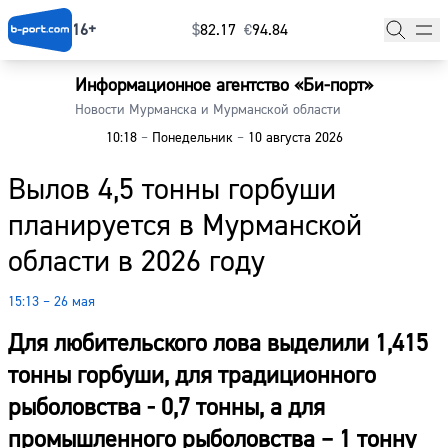
16+
$
⁠82.17
€
⁠94.84
Информационное агентство «Би-порт»
Главная
Новости Мурманска и Мурманской области
10:18
–
Понедельник
–
10 августа 2026
Новости
Вылов 4,5 тонны горбуши
Наши гости
планируется в Мурманской
Фоторепортажи
области в 2026 году
Погода
15:13 – 26 мая
Курсы валют
Для любительского лова выделили 1,415
тонны горбуши, для традиционного
рыболовства - 0,7 тонны, а для
промышленного рыболовства – 1 тонну