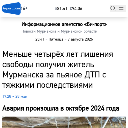
16+
$
⁠81.41
€
⁠94.06
Информационное агентство «Би-порт»
Главная
Новости Мурманска и Мурманской области
23:41
–
Пятница
–
7 августа 2026
Новости
Меньше четырёх лет лишения
Наши гости
свободы получил житель
Фоторепортажи
Мурманска за пьяное ДТП с
Погода
тяжкими последствиями
Курсы валют
17:28 – 28 мая
Авария произошла в октябре 2024 года