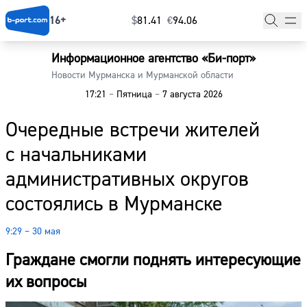
16+
$
⁠81.41
€
⁠94.06
Информационное агентство «Би-порт»
Главная
Новости Мурманска и Мурманской области
17:21
–
Пятница
–
7 августа 2026
Новости
Очередные встречи жителей
Наши гости
с начальниками
Фоторепортажи
административных округов
Погода
состоялись в Мурманске
Курсы валют
9:29 – 30 мая
Граждане смогли поднять интересующие
их вопросы