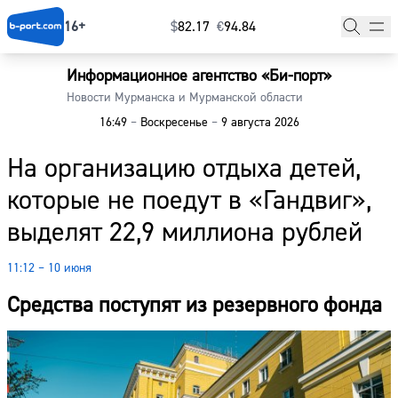
16+
$
⁠82.17
€
⁠94.84
Информационное агентство «Би-порт»
Главная
Новости Мурманска и Мурманской области
16:49
–
Воскресенье
–
9 августа 2026
Новости
На организацию отдыха детей,
Наши гости
которые не поедут в «Гандвиг»,
Фоторепортажи
выделят 22,9 миллиона рублей
Погода
11:12 – 10 июня
Курсы валют
Средства поступят из резервного фонда