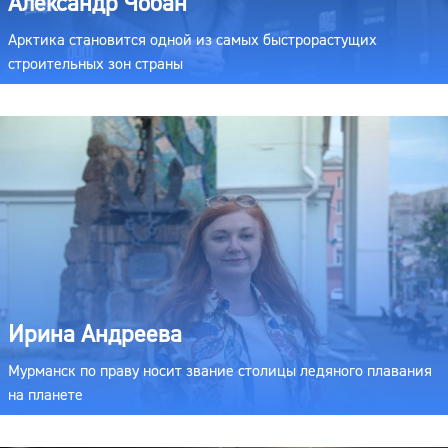
Александр Чобан
Арктика становится одной из самых быстрорастущих
строительных зон страны
Ирина Андреева
Мурманск по праву носит звание столицы ледяного плавания
на планете