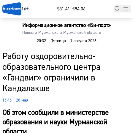
16+
$
⁠81.41
€
⁠94.06
Информационное агентство «Би-порт»
Главная
Новости Мурманска и Мурманской области
20:32
–
Пятница
–
7 августа 2026
Новости
Работу оздоровительно-
Наши гости
образовательного центра
Фоторепортажи
«Гандвиг» ограничили в
Погода
Кандалакше
Курсы валют
15:45 – 28 мая
Об этом сообщили в министерстве
образования и науки Мурманской
области