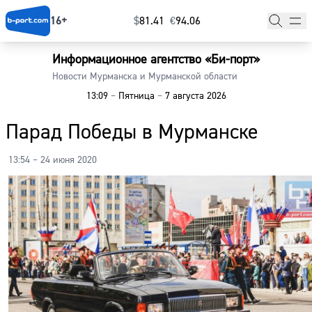
16+
$
⁠81.41
€
⁠94.06
Информационное агентство «Би-порт»
Главная
Новости Мурманска и Мурманской области
13:09
–
Пятница
–
7 августа 2026
Новости
Парад Победы в Мурманске
Наши гости
13:54 – 24 июня 2020
Фоторепортажи
Погода
Курсы валют