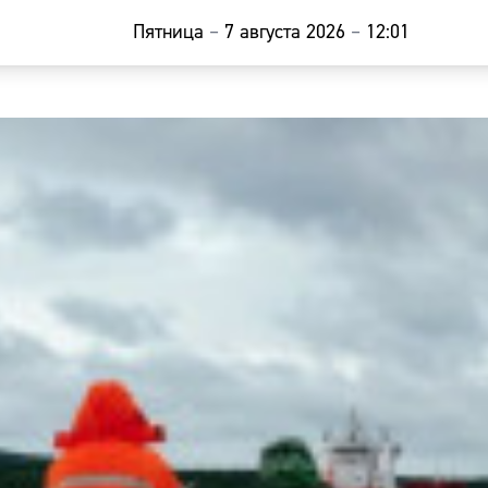
Пятница
–
7 августа 2026
–
12:01
Главная
Новости
Наши гости
Фоторепор
Погода
Курсы валю