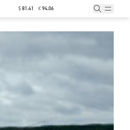
$
⁠81.41
€
⁠94.06
тажи
т