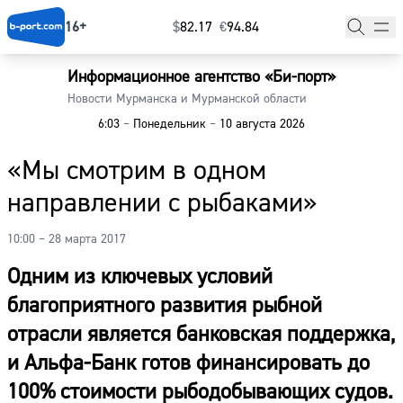
16+
$
⁠82.17
€
⁠94.84
Информационное агентство «Би-порт»
Главная
Новости Мурманска и Мурманской области
6:03
–
Понедельник
–
10 августа 2026
Новости
«Мы смотрим в одном
Наши гости
направлении с рыбаками»
Фоторепортажи
10:00 – 28 марта 2017
Погода
Одним из ключевых условий
Курсы валют
благоприятного развития рыбной
отрасли является банковская поддержка,
и Альфа-Банк готов финансировать до
100% стоимости рыбодобывающих судов.