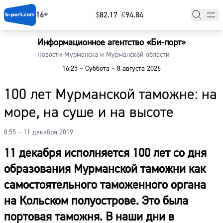
16+
$
⁠82.17
€
⁠94.84
Информационное агентство «Би-порт»
Главная
Новости Мурманска и Мурманской области
16:25
–
Суббота
–
8 августа 2026
Новости
100 лет Мурманской таможне: на
Наши гости
море, на суше и на высоте
Фоторепортажи
8:55 – 11 декабря 2019
Погода
11 декабря исполняется 100 лет со дня
Курсы валют
образования Мурманской таможни как
самостоятельного таможенного органа
на Кольском полуострове. Это была
портовая таможня. В наши дни в