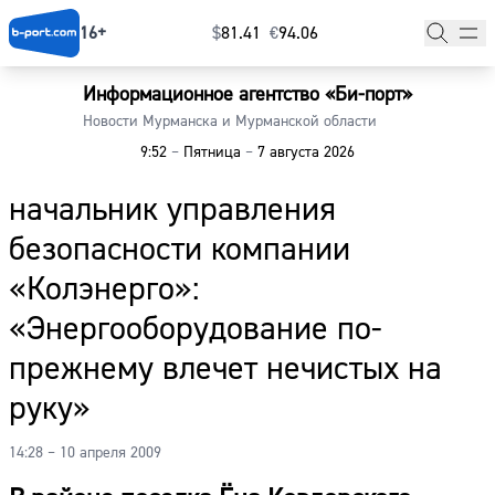
16+
$
⁠81.41
€
⁠94.06
Информационное агентство «Би-порт»
Главная
Новости Мурманска и Мурманской области
9:52
–
Пятница
–
7 августа 2026
Новости
начальник управления
Наши гости
безопасности компании
Фоторепортажи
«Колэнерго»:
Погода
«Энергооборудование по-
прежнему влечет нечистых на
Курсы валют
руку»
14:28 – 10 апреля 2009