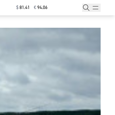
$
⁠81.41
€
⁠94.06
тажи
т