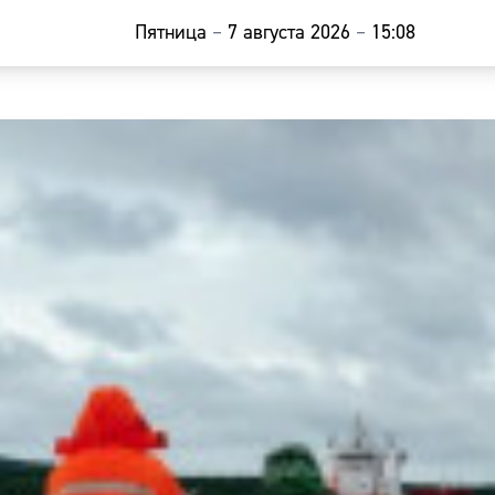
Пятница
–
7 августа 2026
–
15:08
Главная
Новости
Наши гости
Фоторепор
Погода
Курсы валю