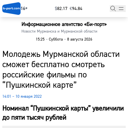
16+
$
⁠82.17
€
⁠94.84
Информационное агентство «Би-порт»
Главная
Новости Мурманска и Мурманской области
15:25
–
Суббота
–
8 августа 2026
Новости
Молодежь Мурманской области
Наши гости
сможет бесплатно смотреть
Фоторепортажи
российские фильмы по
Погода
“Пушкинской карте”
Курсы валют
14:01 – 10 января 2022
Номинал “Пушкинской карты” увеличили
до пяти тысяч рублей