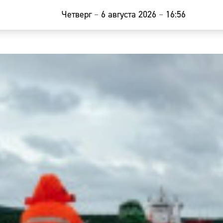
Четверг
–
6 августа 2026
–
16:56
Главная
Новости
Наши гости
Фоторепор
Погода
Курсы валю