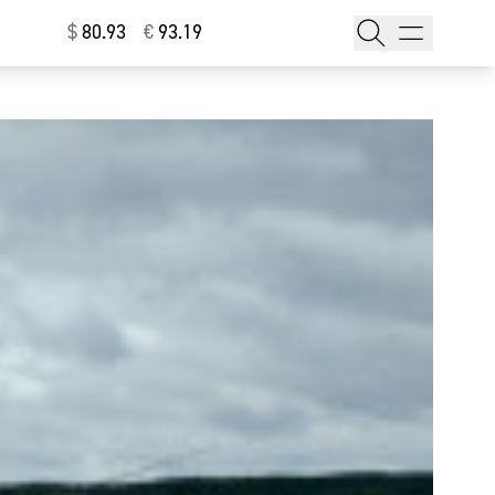
$
⁠80.93
€
⁠93.19
тажи
т