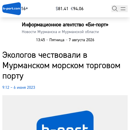
16+
$
⁠81.41
€
⁠94.06
Информационное агентство «Би-порт»
Главная
Новости Мурманска и Мурманской области
13:45
–
Пятница
–
7 августа 2026
Новости
Экологов чествовали в
Наши гости
Мурманском морском торговом
Фоторепортажи
порту
Погода
9:12 – 6 июня 2023
Курсы валют