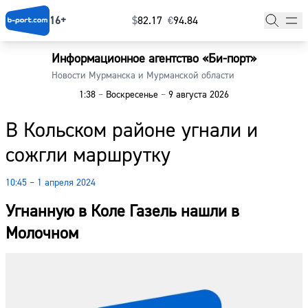
16+
$
⁠82.17
€
⁠94.84
Информационное агентство «Би-порт»
Главная
Новости Мурманска и Мурманской области
1:38
–
Воскресенье
–
9 августа 2026
Новости
В Кольском районе угнали и
Наши гости
сожгли маршрутку
Фоторепортажи
10:45 – 1 апреля 2024
Погода
Угнанную в Коле Газель нашли в
Курсы валют
Молочном