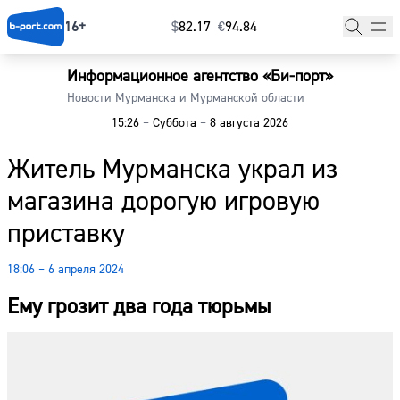
16+
$
⁠82.17
€
⁠94.84
Информационное агентство «Би-порт»
Главная
Новости Мурманска и Мурманской области
15:26
–
Суббота
–
8 августа 2026
Новости
Житель Мурманска украл из
Наши гости
магазина дорогую игровую
Фоторепортажи
приставку
Погода
18:06 – 6 апреля 2024
Курсы валют
Ему грозит два года тюрьмы