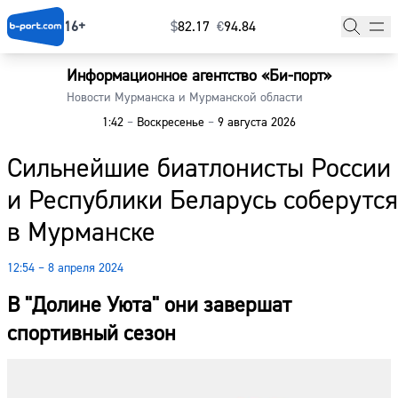
16+
$
⁠82.17
€
⁠94.84
Информационное агентство «Би-порт»
Главная
Новости Мурманска и Мурманской области
1:42
–
Воскресенье
–
9 августа 2026
Новости
Сильнейшие биатлонисты России
Наши гости
и Республики Беларусь соберутся
Фоторепортажи
в Мурманске
Погода
12:54 – 8 апреля 2024
Курсы валют
В "Долине Уюта" они завершат
спортивный сезон