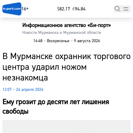
16+
$
⁠82.17
€
⁠94.84
Информационное агентство «Би-порт»
Главная
Новости Мурманска и Мурманской области
14:48
–
Воскресенье
–
9 августа 2026
Новости
В Мурманске охранник торгового
Наши гости
центра ударил ножом
Фоторепортажи
незнакомца
Погода
12:07 – 24 апреля 2024
Курсы валют
Ему грозит до десяти лет лишения
свободы