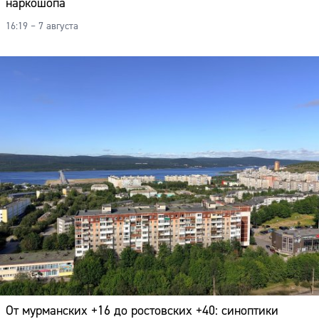
наркошопа
16:19 – 7 августа
От мурманских +16 до ростовских +40: синоптики