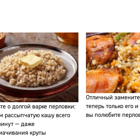
Сайт:
Адрес:
Телефон:
Отличный замените
теперь только его и
те о долгой варке перловки:
вы полюбите перло
м рассыпчатую кашу всего
минут — даже
амачивания крупы