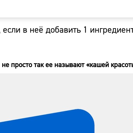
 если в неё добавить 1 ингредиент
Главная
Новости
 не просто так ее называют «кашей красот
Наши гости
Фоторепор
Погода
Курсы валю