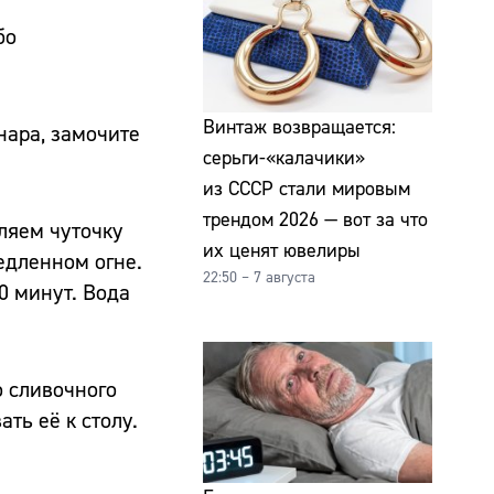
бо
Винтаж возвращается:
нара, замочите
серьги-«калачики»
из СССР стали мировым
трендом 2026 — вот за что
вляем чуточку
их ценят ювелиры
едленном огне.
22:50 – 7 августа
0 минут. Вода
о сливочного
ть её к столу.