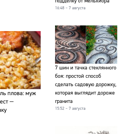
подделку от мельхиора
16:48 – 7 августа
7 шин и тачка стеклянного
боя: простой способ
сделать садовую дорожку,
которая выглядит дороже
ль плова: муж
гранита
 ест —
15:52 – 7 августа
вку